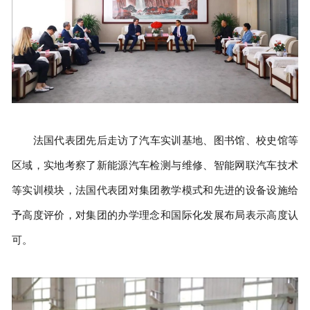
法国代表团先后走访了汽车实训基地、图书馆、校史馆等
区域，实地考察了新能源汽车检测与维修、智能网联汽车技术
等实训模块，法国代表团对集团教学模式和先进的设备设施给
予高度评价，对集团的办学理念和国际化发展布局表示高度认
可。