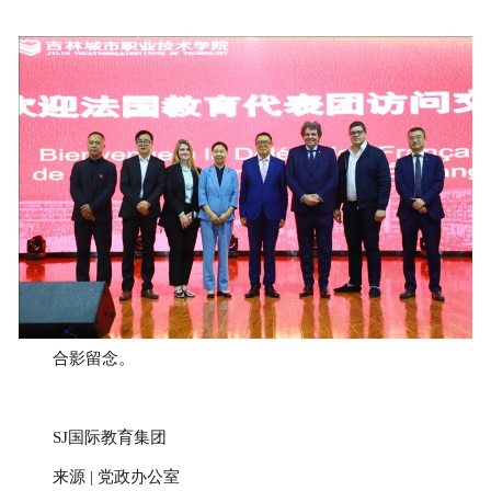
合影留念。
SJ国际教育集团
来源 | 党政办公室