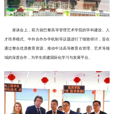
座谈会上，双方就巴黎高等管理艺术学院的学科建设、人
才培养模式、中外合作办学机制等议题进行了细致研讨，旨在
通过整合优质教育资源，推动中法高等教育在管理、艺术等领
域的深度合作，为学生搭建国际化学习与发展平台。