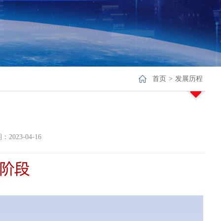
首页
>
发展历程
2023-04-16